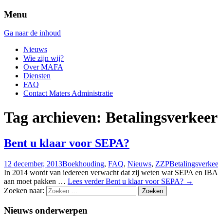
Menu
Ga naar de inhoud
Nieuws
Wie zijn wij?
Over MAFA
Diensten
FAQ
Contact Maters Administratie
Tag archieven: Betalingsverkeer
Bent u klaar voor SEPA?
12 december, 2013
Boekhouding
,
FAQ
,
Nieuws
,
ZZP
Betalingsverkee
In 2014 wordt van iedereen verwacht dat zij weten wat SEPA en IBAN 
aan moet pakken …
Lees verder
Bent u klaar voor SEPA?
→
Zoeken naar:
Nieuws onderwerpen