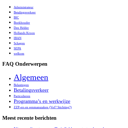
Administrateur
Betalingsverkeer
BIC
Boekhouder
Den Helder
Hollands Kroon
IBAN
Schagen
SEPA
welkom
FAQ Onderwerpen
Algemeen
Belastingen
Betalingsverkeer
Particulieren
Programma’s en werkwijze
ZZP-ers en eenmanszaken (Vof? Stichting?)
Meest recente berichten