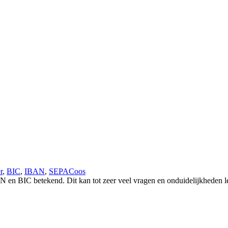
r
,
BIC
,
IBAN
,
SEPA
Coos
en BIC betekend. Dit kan tot zeer veel vragen en onduidelijkheden lei