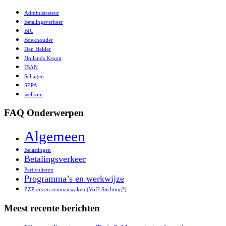
Administrateur
Betalingsverkeer
BIC
Boekhouder
Den Helder
Hollands Kroon
IBAN
Schagen
SEPA
welkom
FAQ Onderwerpen
Algemeen
Belastingen
Betalingsverkeer
Particulieren
Programma’s en werkwijze
ZZP-ers en eenmanszaken (Vof? Stichting?)
Meest recente berichten